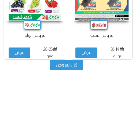
عروض نستو
عروض لولو
28-25
30-14
عرض
عرض
يونيو
يونيو
كل العروض