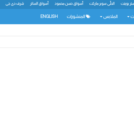
تر بوينت
الحلّي سوبر ماركت
أسواق حسن محمود
أسواق الساتر
شرف دي جي
ات
الملابس
المنشورات
ENGLISH