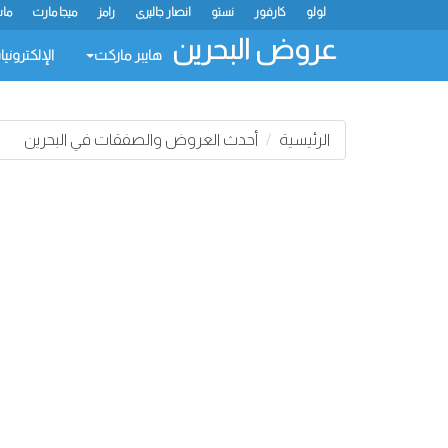
لولو
كارفور
نستو
انصار جاليري
رامز
ميجا مارت
ماس
عروض البحرين
هايبر ماركت
الإلكتروني
الرئيسية
أحدث العروض والصفقات في البحرين