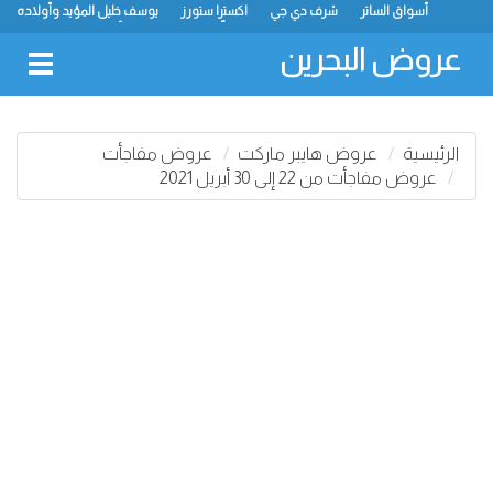
أسواق الساتر
شرف دي جي
اكسترا ستورز
يوسف خليل المؤيد وأولاده
رامز
ميجا مارت
ماستر بوينت
الحلّي سوبر ماركت
أسواق حسن محمود
لولو
كارفور
نستو
انصار جاليري
عروض البحرين
oggle
gation
الرئيسية
عروض هايبر ماركت
عروض مفاجأت
عروض مفاجأت من 22 إلى 30 أبريل 2021