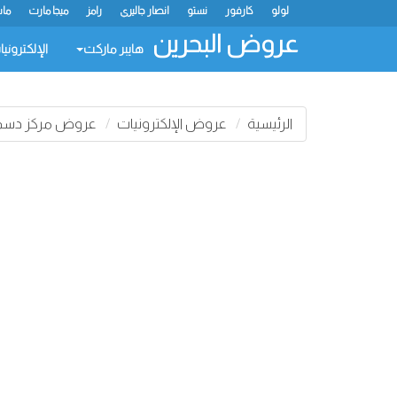
لولو
كارفور
نستو
انصار جاليري
رامز
ميجا مارت
ماس
عروض البحرين
هايبر ماركت
الإلكتروني
الرئيسية
عروض الإلكترونيات
عروض مركز دسم