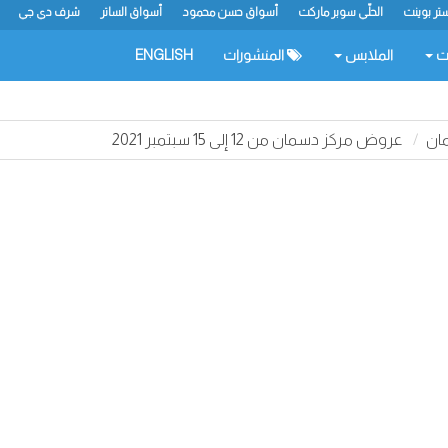
تر بوينت
الحلّي سوبر ماركت
أسواق حسن محمود
أسواق الساتر
شرف دي جي
ات
الملابس
المنشورات
ENGLISH
ان
عروض مركز دسمان من 12 إلى 15 سبتمبر 2021