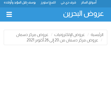
أسواق الساتر
شرف دي جي
اكسترا ستورز
يوسف خليل المؤيد وأولاده
رامز
ميجا مارت
ماستر بوينت
الحلّي سوبر ماركت
أسواق حسن محمود
لولو
كارفور
نستو
انصار جاليري
عروض البحرين
oggle
gation
الرئيسية
عروض الإلكترونيات
عروض مركز دسمان
عروض مركز دسمان من 20 إلى 26 أكتوبر 2021