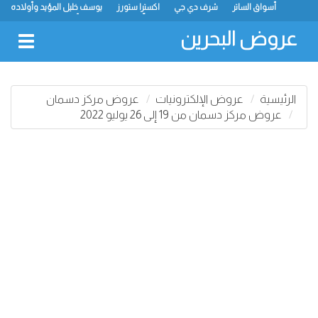
أسواق الساتر
شرف دي جي
اكسترا ستورز
يوسف خليل المؤيد وأولاده
رامز
ميجا مارت
ماستر بوينت
الحلّي سوبر ماركت
أسواق حسن محمود
لولو
كارفور
نستو
انصار جاليري
عروض البحرين
oggle
gation
الرئيسية
عروض الإلكترونيات
عروض مركز دسمان
عروض مركز دسمان من 19 إلى 26 يوليو 2022