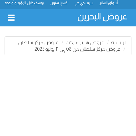
أسواق الساتر
شرف دي جي
اكسترا ستورز
يوسف خليل المؤيد وأولاده
رامز
ميجا مارت
ماستر بوينت
الحلّي سوبر ماركت
أسواق حسن محمود
لولو
كارفور
نستو
انصار جاليري
عروض البحرين
oggle
gation
الرئيسية
عروض هايبر ماركت
عروض مركز سلطان
عروض مركز سلطان من 08 إلى 11 يونيو 2023