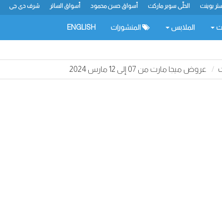
تر بوينت
الحلّي سوبر ماركت
أسواق حسن محمود
أسواق الساتر
شرف دي جي
ات
الملابس
المنشورات
ENGLISH
عروض ميجا مارت من 07 إلى 12 مارس 2024