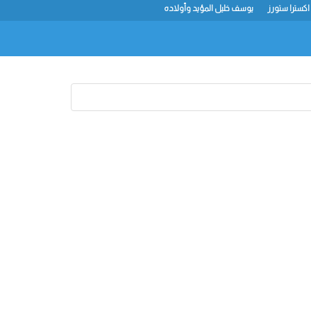
اكسترا ستورز
يوسف خليل المؤيد وأولاده