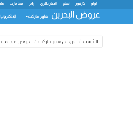
لولو
كارفور
نستو
انصار جاليري
رامز
ميجا مارت
ماس
عروض البحرين
هايبر ماركت
الإلكتروني
الرئيسية
عروض هايبر ماركت
عروض ميجا مارت