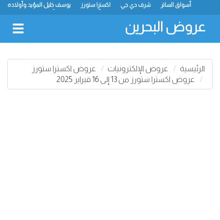
أسواق الساتر
شرف دي جي
اكسترا ستورز
يوسف خليل المؤيد وأولاده
رامز
ميجا مارت
ماستر بوينت
الحلّي سوبر ماركت
أسواق حسن محمود
لولو
كارفور
نستو
انصار جاليري
عروض البحرين
oggle
gation
الرئيسية
عروض الإلكترونيات
عروض اكسترا ستورز
عروض اكسترا ستورز من 13 إلى 16 فبراير 2025