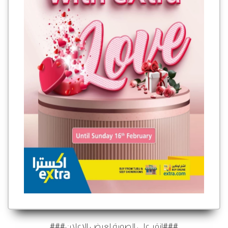
###انقر على الصورة لعرض الإعلان###