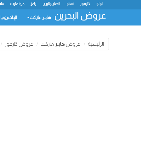
لولو
كارفور
نستو
انصار جاليري
رامز
ميجا مارت
ماس
عروض البحرين
هايبر ماركت
الإلكتروني
الرئيسية
عروض هايبر ماركت
عروض كارفور