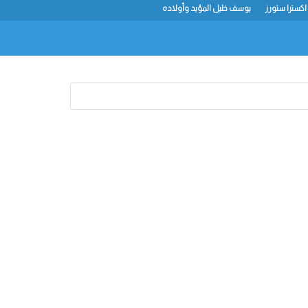
اكسترا ستورز
يوسف خليل المؤيد وأولاده