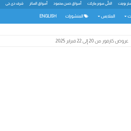
تر بوينت
الحلّي سوبر ماركت
أسواق حسن محمود
أسواق الساتر
شرف دي جي
ات
الملابس
المنشورات
ENGLISH
عروض كارفور من 20 إلى 22 فبراير 2025