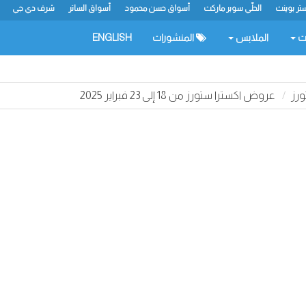
تر بوينت
الحلّي سوبر ماركت
أسواق حسن محمود
أسواق الساتر
شرف دي جي
ات
الملابس
المنشورات
ENGLISH
رز
عروض اكسترا ستورز من 18 إلى 23 فبراير 2025