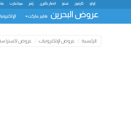
لولو
كارفور
نستو
انصار جاليري
رامز
ميجا مارت
ماس
عروض البحرين
هايبر ماركت
الإلكتروني
الرئيسية
عروض الإلكترونيات
عروض اكسترا ستو