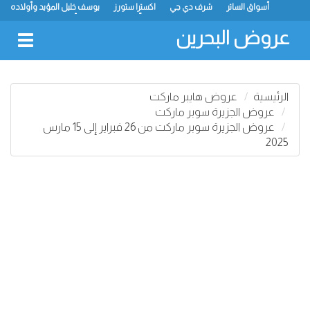
أسواق الساتر
شرف دي جي
اكسترا ستورز
يوسف خليل المؤيد وأولاده
رامز
ميجا مارت
ماستر بوينت
الحلّي سوبر ماركت
أسواق حسن محمود
لولو
كارفور
نستو
انصار جاليري
عروض البحرين
oggle
gation
الرئيسية
عروض هايبر ماركت
عروض الجزيرة سوبر ماركت
عروض الجزيرة سوبر ماركت من 26 فبراير إلى 15 مارس
2025