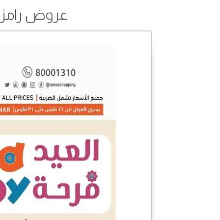
عروض رامز من 24 إلى 31 م