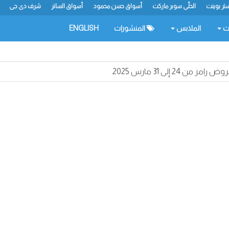
تر بوينت
الحلّي سوبر ماركت
أسواق حسن محمود
أسواق الساتر
شرف دي جي
ات
الملابس
المنشورات
ENGLISH
ض رامز من 24 إلى 31 مارس 2025