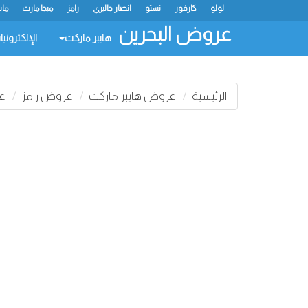
لولو
كارفور
نستو
انصار جاليري
رامز
ميجا مارت
ماس
عروض البحرين
هايبر ماركت
الإلكتروني
الرئيسية
عروض هايبر ماركت
عروض رامز
عرو