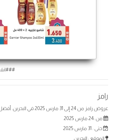
###انقر
رامز
عروض رامز من 24 إلى 31 مارس 2025 في البحرين. أفضل العروض على عناصر مختارة.
من :24 مارس 2025
حتى : 31 مارس 2025
الموقع : البحرين