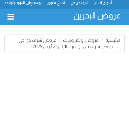
أسواق الساتر
شرف دي جي
اكسترا ستورز
يوسف خليل المؤيد وأولاده
رامز
ميجا مارت
ماستر بوينت
الحلّي سوبر ماركت
أسواق حسن محمود
لولو
كارفور
نستو
انصار جاليري
عروض البحرين
oggle
gation
الرئيسية
عروض الإلكترونيات
عروض شرف دي جي
عروض شرف دي جي من 10 إلى 23 أبريل 2025