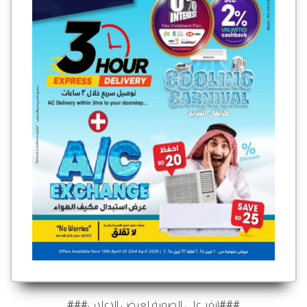
###انقر على الصورة لعرض الإعلان###