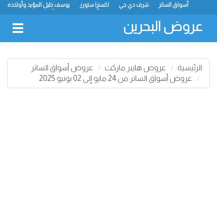
أسواق الساتر
شرف دي جي
اكسترا ستورز
يوسف خليل المؤيد وأولاده
رامز
ميجا مارت
ماستر بوينت
الحلّي سوبر ماركت
أسواق حسن محمود
لولو
كارفور
نستو
انصار جاليري
عروض البحرين
oggle
gation
الرئيسية
عروض هايبر ماركت
عروض أسواق الساتر
عروض أسواق الساتر من 24 مايو إلى 02 يونيو 2025