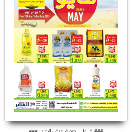
###انقر على الصورة لعرض الإعلان###