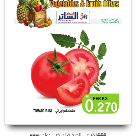
###انقر على الصورة لعرض الإعلان###