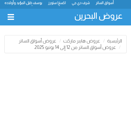
أسواق الساتر
شرف دي جي
اكسترا ستورز
يوسف خليل المؤيد وأولاده
رامز
ميجا مارت
ماستر بوينت
الحلّي سوبر ماركت
أسواق حسن محمود
لولو
كارفور
نستو
انصار جاليري
عروض البحرين
oggle
gation
الرئيسية
عروض هايبر ماركت
عروض أسواق الساتر
عروض أسواق الساتر من 12 إلى 14 يونيو 2025