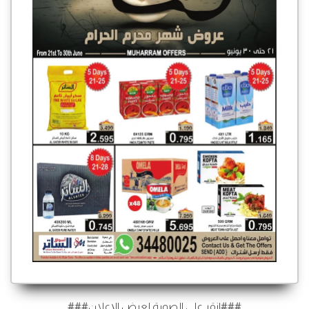
###انقر على الصورة لعرض الإعلان###