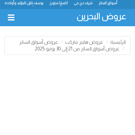
أسواق الساتر
شرف دي جي
اكسترا ستورز
يوسف خليل المؤيد وأولاده
رامز
ميجا مارت
ماستر بوينت
الحلّي سوبر ماركت
أسواق حسن محمود
لولو
كارفور
نستو
انصار جاليري
عروض البحرين
oggle
gation
الرئيسية
عروض هايبر ماركت
عروض أسواق الساتر
عروض أسواق الساتر من 21 إلى 30 يونيو 2025