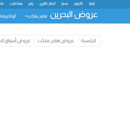
لولو
كارفور
نستو
انصار جاليري
رامز
ميجا مارت
ماس
عروض البحرين
هايبر ماركت
الإلكتروني
الرئيسية
عروض هايبر ماركت
عروض أسواق الس