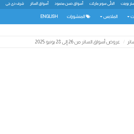
تر بوينت
الحلّي سوبر ماركت
أسواق حسن محمود
أسواق الساتر
شرف دي جي
ات
الملابس
المنشورات
ENGLISH
اتر
عروض أسواق الساتر من 26 إلى 28 يونيو 2025