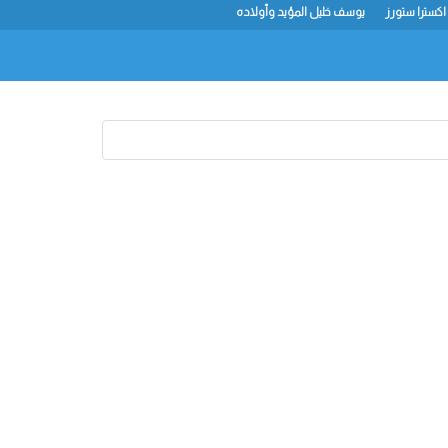
اكسترا ستورز
يوسف خليل المؤيد وأولاده