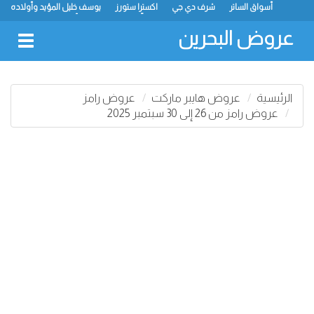
أسواق الساتر
شرف دي جي
اكسترا ستورز
يوسف خليل المؤيد وأولاده
رامز
ميجا مارت
ماستر بوينت
الحلّي سوبر ماركت
أسواق حسن محمود
لولو
كارفور
نستو
انصار جاليري
عروض البحرين
oggle
gation
الرئيسية
عروض هايبر ماركت
عروض رامز
عروض رامز من 26 إلى 30 سبتمبر 2025