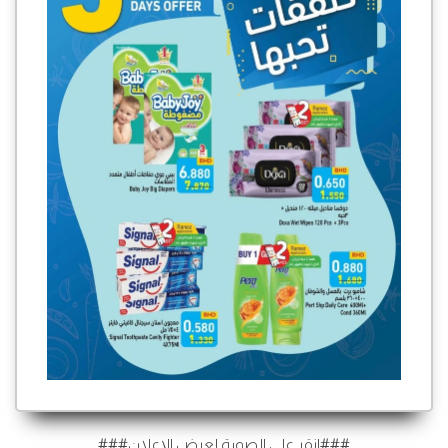
###انقر على الصورة لعرض الإعلان###