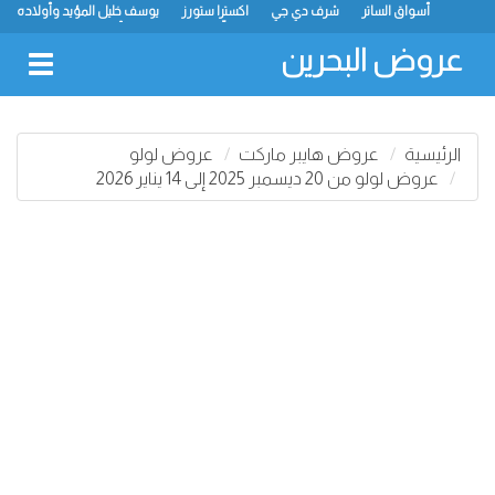
أسواق الساتر
شرف دي جي
اكسترا ستورز
يوسف خليل المؤيد وأولاده
رامز
ميجا مارت
ماستر بوينت
الحلّي سوبر ماركت
أسواق حسن محمود
لولو
كارفور
نستو
انصار جاليري
عروض البحرين
oggle
gation
الرئيسية
عروض هايبر ماركت
عروض لولو
عروض لولو من 20 ديسمبر 2025 إلى 14 يناير 2026