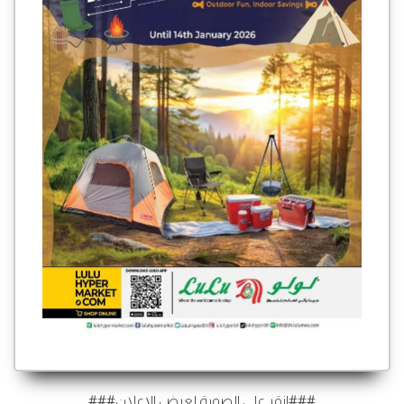
###انقر على الصورة لعرض الإعلان###