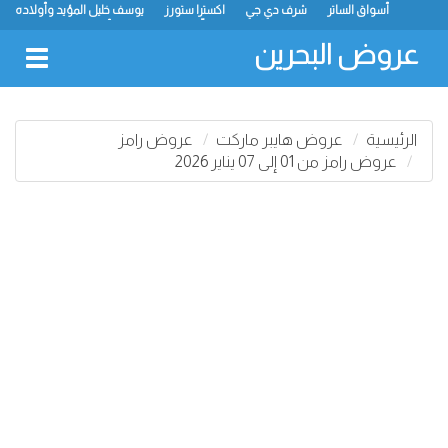
أسواق الساتر
شرف دي جي
اكسترا ستورز
يوسف خليل المؤيد وأولاده
رامز
ميجا مارت
ماستر بوينت
الحلّي سوبر ماركت
أسواق حسن محمود
لولو
كارفور
نستو
انصار جاليري
عروض البحرين
oggle
gation
الرئيسية
عروض هايبر ماركت
عروض رامز
عروض رامز من 01 إلى 07 يناير 2026