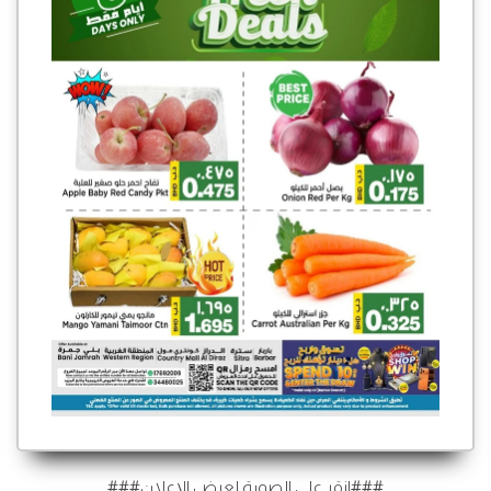
###انقر على الصورة لعرض الإعلان###