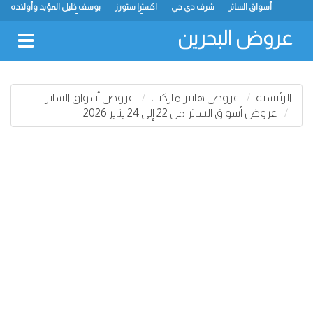
أسواق الساتر
شرف دي جي
اكسترا ستورز
يوسف خليل المؤيد وأولاده
رامز
ميجا مارت
ماستر بوينت
الحلّي سوبر ماركت
أسواق حسن محمود
لولو
كارفور
نستو
انصار جاليري
عروض البحرين
oggle
gation
الرئيسية
عروض هايبر ماركت
عروض أسواق الساتر
عروض أسواق الساتر من 22 إلى 24 يناير 2026