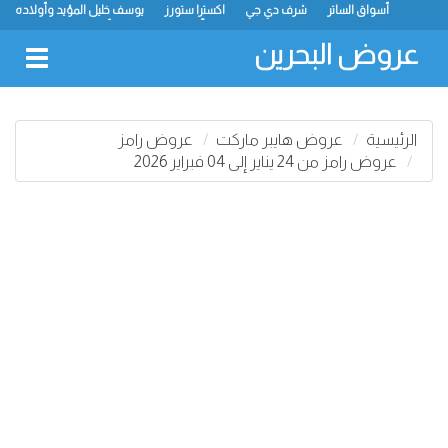
أسواق الساتر
شرف دي جي
اكسترا ستورز
يوسف خليل المؤيد وأولاده
رامز
ميجا مارت
ماستر بوينت
الحلّي سوبر ماركت
أسواق حسن محمود
لولو
كارفور
نستو
انصار جاليري
عروض البحرين
oggle
gation
الرئيسية
عروض هايبر ماركت
عروض رامز
عروض رامز من 24 يناير إلى 04 فبراير 2026