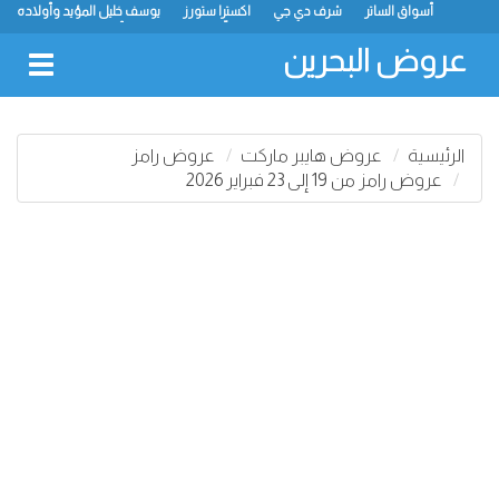
أسواق الساتر
شرف دي جي
اكسترا ستورز
يوسف خليل المؤيد وأولاده
رامز
ميجا مارت
ماستر بوينت
الحلّي سوبر ماركت
أسواق حسن محمود
لولو
كارفور
نستو
انصار جاليري
عروض البحرين
oggle
gation
الرئيسية
عروض هايبر ماركت
عروض رامز
عروض رامز من 19 إلى 23 فبراير 2026