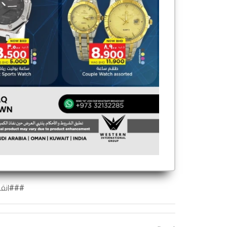
###انقر