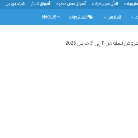
تر بوينت
الحلّي سوبر ماركت
أسواق حسن محمود
أسواق الساتر
شرف دي جي
ات
الملابس
المنشورات
ENGLISH
عروض نستو من 11 إلى 31 مارس 2026