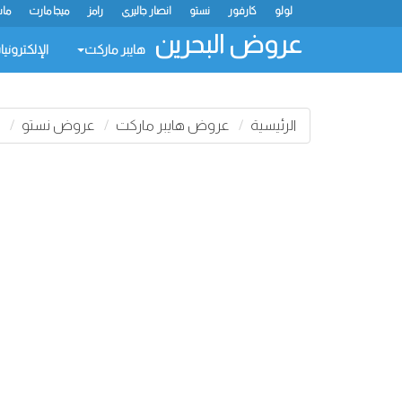
لولو
كارفور
نستو
انصار جاليري
رامز
ميجا مارت
ماس
عروض البحرين
هايبر ماركت
الإلكتروني
الرئيسية
عروض هايبر ماركت
عروض نستو