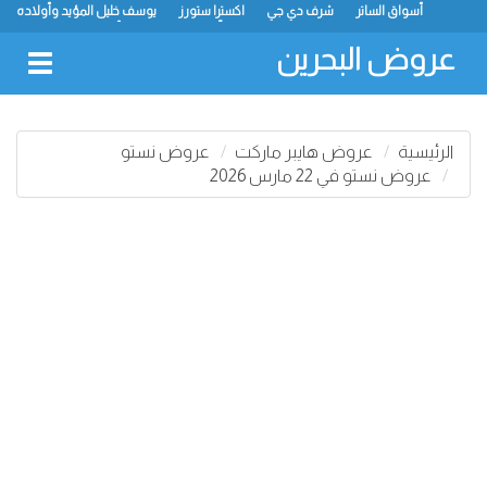
أسواق الساتر
شرف دي جي
اكسترا ستورز
يوسف خليل المؤيد وأولاده
رامز
ميجا مارت
ماستر بوينت
الحلّي سوبر ماركت
أسواق حسن محمود
لولو
كارفور
نستو
انصار جاليري
عروض البحرين
oggle
gation
الرئيسية
عروض هايبر ماركت
عروض نستو
عروض نستو في 22 مارس 2026