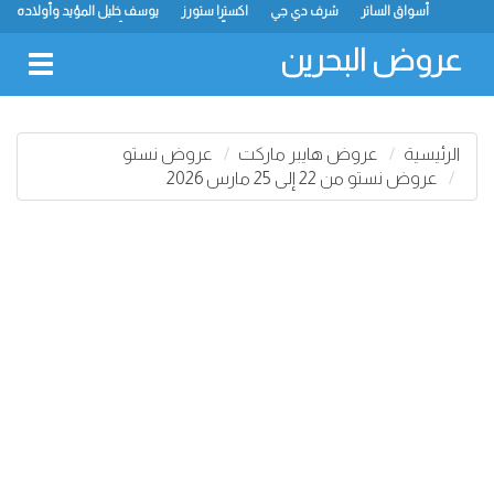
أسواق الساتر
شرف دي جي
اكسترا ستورز
يوسف خليل المؤيد وأولاده
رامز
ميجا مارت
ماستر بوينت
الحلّي سوبر ماركت
أسواق حسن محمود
لولو
كارفور
نستو
انصار جاليري
عروض البحرين
oggle
gation
الرئيسية
عروض هايبر ماركت
عروض نستو
عروض نستو من 22 إلى 25 مارس 2026