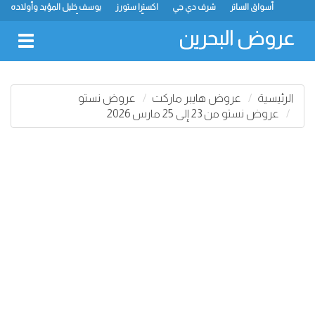
أسواق الساتر
شرف دي جي
اكسترا ستورز
يوسف خليل المؤيد وأولاده
رامز
ميجا مارت
ماستر بوينت
الحلّي سوبر ماركت
أسواق حسن محمود
لولو
كارفور
نستو
انصار جاليري
عروض البحرين
oggle
gation
الرئيسية
عروض هايبر ماركت
عروض نستو
عروض نستو من 23 إلى 25 مارس 2026