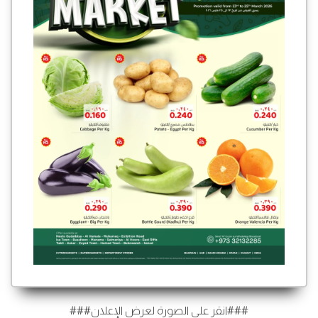
###انقر على الصورة لعرض الإعلان###