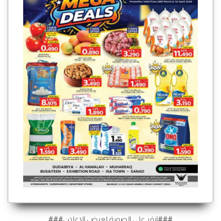
###انقر على الصورة لعرض الإعلان###