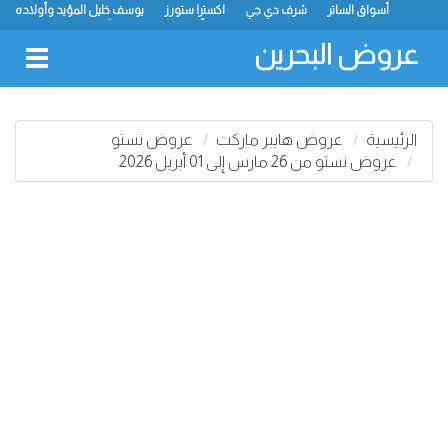
أسواق الساتر
شرف دي جي
اكسترا ستورز
يوسف خليل المؤيد وأولاده
رامز
ميجا مارت
ماستر بوينت
الحلّي سوبر ماركت
أسواق حسن محمود
لولو
كارفور
نستو
انصار جاليري
عروض البحرين
oggle
gation
الرئيسية
عروض هايبر ماركت
عروض نستو
عروض نستو من 26 مارس إلى 01 أبريل 2026