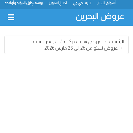
أسواق الساتر
شرف دي جي
اكسترا ستورز
يوسف خليل المؤيد وأولاده
رامز
ميجا مارت
ماستر بوينت
الحلّي سوبر ماركت
أسواق حسن محمود
لولو
كارفور
نستو
انصار جاليري
عروض البحرين
oggle
gation
الرئيسية
عروض هايبر ماركت
عروض نستو
عروض نستو من 26 إلى 28 مارس 2026