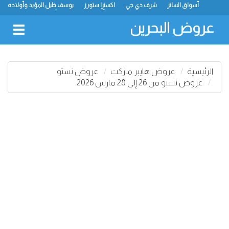
أسواق الساتر
شرف دي جي
اكسترا ستورز
يوسف خليل المؤيد وأولاده
رامز
ميجا مارت
ماستر بوينت
الحلّي سوبر ماركت
أسواق حسن محمود
لولو
كارفور
نستو
انصار جاليري
عروض البحرين
oggle
gation
الرئيسية
عروض هايبر ماركت
عروض نستو
عروض نستو من 26 إلى 28 مارس 2026