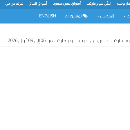
تر بوينت
الحلّي سوبر ماركت
أسواق حسن محمود
أسواق الساتر
شرف دي جي
ات
الملابس
المنشورات
ENGLISH
بر ماركت
عروض الجزيرة سوبر ماركت من 06 إلى 09 أبريل 2026