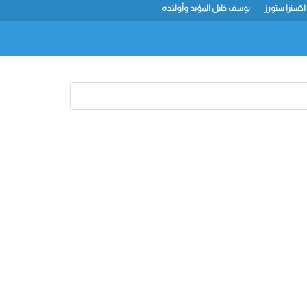
اكسترا ستورز
يوسف خليل المؤيد وأولاده