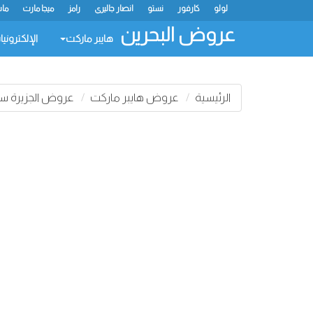
لولو
كارفور
نستو
انصار جاليري
رامز
ميجا مارت
ماس
عروض البحرين
هايبر ماركت
الإلكتروني
الرئيسية
عروض هايبر ماركت
عروض الجزيرة سو