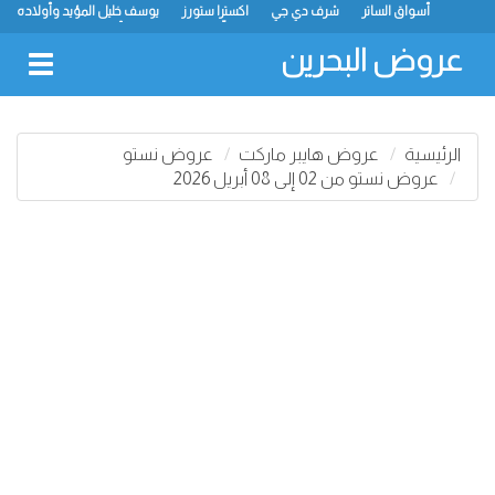
أسواق الساتر
شرف دي جي
اكسترا ستورز
يوسف خليل المؤيد وأولاده
رامز
ميجا مارت
ماستر بوينت
الحلّي سوبر ماركت
أسواق حسن محمود
لولو
كارفور
نستو
انصار جاليري
عروض البحرين
oggle
gation
الرئيسية
عروض هايبر ماركت
عروض نستو
عروض نستو من 02 إلى 08 أبريل 2026