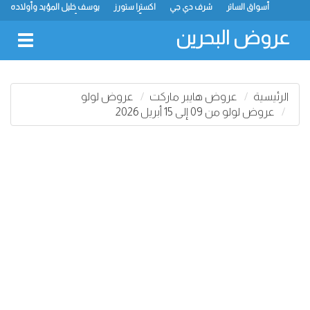
أسواق الساتر
شرف دي جي
اكسترا ستورز
يوسف خليل المؤيد وأولاده
رامز
ميجا مارت
ماستر بوينت
الحلّي سوبر ماركت
أسواق حسن محمود
لولو
كارفور
نستو
انصار جاليري
عروض البحرين
oggle
gation
الرئيسية
عروض هايبر ماركت
عروض لولو
عروض لولو من 09 إلى 15 أبريل 2026