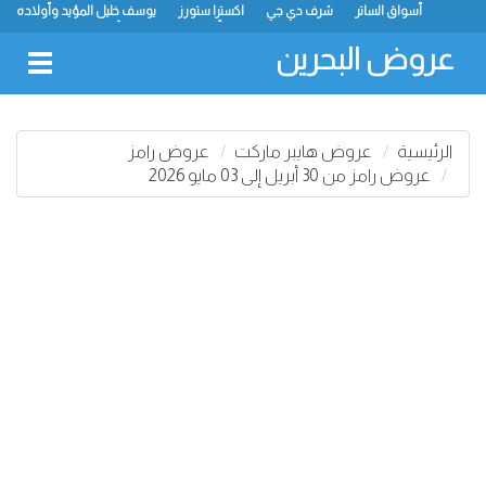
أسواق الساتر
شرف دي جي
اكسترا ستورز
يوسف خليل المؤيد وأولاده
رامز
ميجا مارت
ماستر بوينت
الحلّي سوبر ماركت
أسواق حسن محمود
لولو
كارفور
نستو
انصار جاليري
عروض البحرين
oggle
gation
الرئيسية
عروض هايبر ماركت
عروض رامز
عروض رامز من 30 أبريل إلى 03 مايو 2026